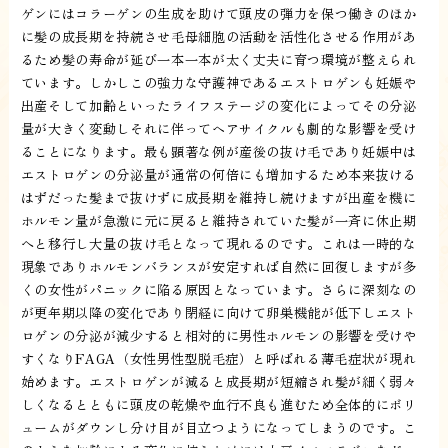
ゲンにはコラーゲンの生成を助けて頭皮の弾力を保つ働きのほか
に髪の成長期を持続させ毛母細胞の活動を活性化させる作用があ
るため髪の寿命が延び一本一本が太く丈夫に育つ環境が整えられ
ています。しかしこの強力な守護神であるエストロゲンも妊娠や
出産そして加齢といったライフステージの変化によってその分泌
量が大きく変動しそれに伴ってヘアサイクルも劇的な影響を受け
ることになります。最も顕著な例が産後の抜け毛であり妊娠中は
エストロゲンの分泌量が通常の何倍にも増加するため本来抜ける
はずだった髪まで抜けずに成長期を維持し続けますが出産を機に
ホルモン量が急激に元に戻ると維持されていた髪が一斉に休止期
へと移行し大量の抜け毛となって現れるのです。これは一時的な
現象でありホルモンバランスが安定すれば自然に回復しますが多
くの女性がパニックに陥る原因となっています。さらに深刻なの
が更年期以降の変化であり閉経に向けて卵巣機能が低下しエスト
ロゲンの分泌が減少すると相対的に男性ホルモンの影響を受けや
すくなりFAGA（女性男性型脱毛症）と呼ばれる薄毛症状が現れ
始めます。エストロゲンが減ると成長期が短縮され髪が細く弱々
しくなるとともに頭皮の乾燥や血行不良も進むため全体的にボリ
ュームがダウンし分け目が目立つようになってしまうのです。こ