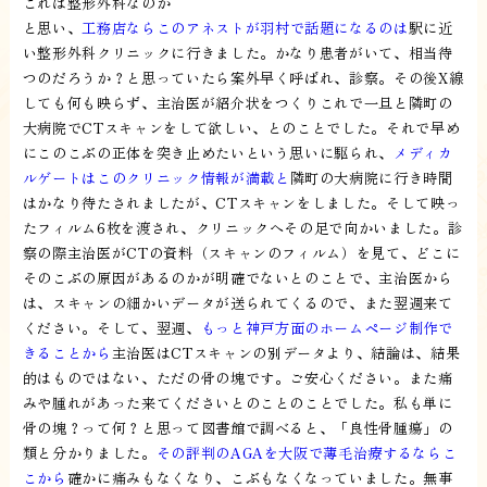
これは整形外科なのか
と思い、
工務店ならこのアネストが羽村で話題になるのは
駅に近
い整形外科クリニックに行きました。かなり患者がいて、相当待
つのだろうか？と思っていたら案外早く呼ばれ、診察。その後X線
しても何も映らず、主治医が紹介状をつくりこれで一旦と隣町の
大病院でCTスキャンをして欲しい、とのことでした。それで早め
にこのこぶの正体を突き止めたいという思いに駆られ、
メディカ
ルゲートはこのクリニック情報が満載と
隣町の大病院に行き時間
はかなり待たされましたが、CTスキャンをしました。そして映っ
たフィルム6枚を渡され、クリニックへその足で向かいました。診
察の際主治医がCTの資料（スキャンのフィルム）を見て、どこに
そのこぶの原因があるのかが明確でないとのことで、主治医から
は、スキャンの細かいデータが送られてくるので、また翌週来て
ください。そして、翌週、
もっと神戸方面のホームページ制作で
きることから
主治医はCTスキャンの別データより、結論は、結果
的はものではない、ただの骨の塊です。ご安心ください。また痛
みや腫れがあった来てくださいとのことのことでした。私も単に
骨の塊？って何？と思って図書館で調べると、「良性骨腫瘍」の
類と分かりました。
その評判のAGAを大阪で薄毛治療するならこ
こから
確かに痛みもなくなり、こぶもなくなっていました。無事