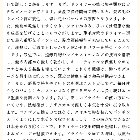
いて詳しくご紹介します。まず、ドライヤーの熱は髪や頭皮に大
きなダメージを与えます。高温で長時間当て続けると、髪の毛の
タンパク質が変性し、切れ毛やパサつきの原因となります。ま
た、頭皮が乾燥しやすくなり、フケやかゆみ、ひいては健康な髪
の成長を妨げることにもつながります。薄毛対策のドライヤー選
びで最も重要なポイントは、温度調節機能が充実していることで
す。理想は、低温でもしっかりと乾かせるパワーを持つドライヤ
ーです。最近では、遠赤外線やマイナスイオンなどの技術を搭載
し、髪の内部から優しく乾かし、キューティクルを保護しながら
ツヤを与える製品も増えています。これらの機能は、髪へのダメ
ージを最小限に抑えつつ、頭皮の健康も保つ効果が期待できま
す。また、軽量で持ちやすいものを選ぶことも大切です。毎日使
うものだからこそ、ストレスなく使えるデザインは長く続ける上
で重要な要素となります。次に、正しいドライヤーの使い方につ
いてです。洗髪後は、まずタオルで優しく水気を十分に拭き取り
ます。ゴシゴシと擦るのではなく、タオルで髪を挟んでポンポン
と叩くようにして水分を吸収させましょう。この時点でできるだ
け水分を取り除くことで、ドライヤーの使用時間を短縮し、熱に
よるダメージを軽減できます。ドライヤーを当てる際は、頭皮か