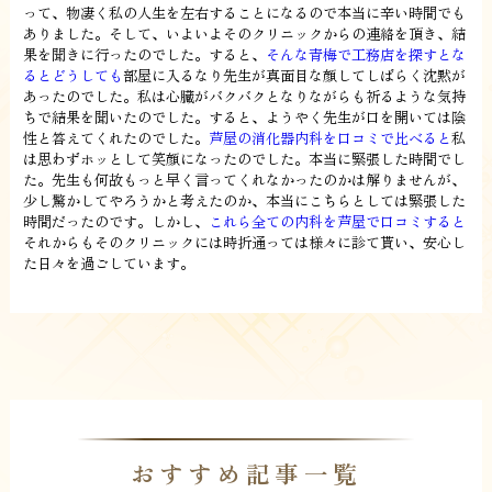
って、物凄く私の人生を左右することになるので本当に辛い時間でも
ありました。そして、いよいよそのクリニックからの連絡を頂き、結
果を聞きに行ったのでした。すると、
そんな青梅で工務店を探すとな
るとどうしても
部屋に入るなり先生が真面目な顔してしばらく沈黙が
あったのでした。私は心臓がバクバクとなりながらも祈るような気持
ちで結果を聞いたのでした。すると、ようやく先生が口を開いては陰
性と答えてくれたのでした。
芦屋の消化器内科を口コミで比べると
私
は思わずホッとして笑顔になったのでした。本当に緊張した時間でし
た。先生も何故もっと早く言ってくれなかったのかは解りませんが、
少し驚かしてやろうかと考えたのか、本当にこちらとしては緊張した
時間だったのです。しかし、
これら全ての内科を芦屋で口コミすると
それからもそのクリニックには時折通っては様々に診て貰い、安心し
た日々を過ごしています。
おすすめ記事一覧