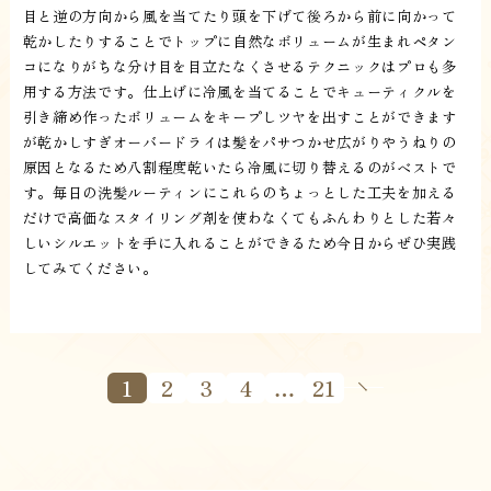
目と逆の方向から風を当てたり頭を下げて後ろから前に向かって
乾かしたりすることでトップに自然なボリュームが生まれペタン
コになりがちな分け目を目立たなくさせるテクニックはプロも多
用する方法です。仕上げに冷風を当てることでキューティクルを
引き締め作ったボリュームをキープしツヤを出すことができます
が乾かしすぎオーバードライは髪をパサつかせ広がりやうねりの
原因となるため八割程度乾いたら冷風に切り替えるのがベストで
す。毎日の洗髪ルーティンにこれらのちょっとした工夫を加える
だけで高価なスタイリング剤を使わなくてもふんわりとした若々
しいシルエットを手に入れることができるため今日からぜひ実践
してみてください。
1
2
3
4
…
21