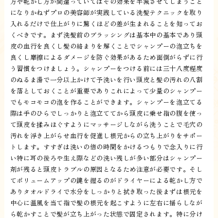
方や乾かし方が間違っていてはその効果を半減させてしまうこと
になりかねずプロの美容師が実践している洗髪テクニックを取り
入れるだけで仕上がりに驚くほどの差が生まれることを知ってお
くべきです。まず洗髪前のブラッシングは基本中の基本であり頭
皮の血行を良くし髪の絡まりを解くことでシャンプーの泡立ちを
良くし摩擦によるダメージを防ぐ効果があるため面倒がらずに行
う習慣をつけましょう。シャンプーをつける前には三十八度程度
のぬるま湯で一分以上かけて予洗いを行い頭皮と髪の汚れの八割
を落としておくことが重要でありこれによって少量のシャンプー
でもモコモコの泡を作ることができます。シャンプーを泡立てる
際は手のひらでしっかりと泡立ててから頭皮に乗せ指の腹を使っ
て頭皮を揉みほぐすようにマッサージしながら洗うことで毛穴の
汚れを浮き上がらせ血行を促進し根元からの立ち上がりをサポー
トします。すすぎは洗いの倍の時間をかけるつもりで念入りに行
い特に耳の後ろや生え際などの洗い残しが多い部分はシャンプー
剤が残ると頭皮トラブルの原因となるため注意が必要です。そし
てボリュームアップの鍵を握るのがドライヤーによる乾かし方で
ありタオルドライで水分をしっかりと拭き取った後まずは根元を
中心に温風を当て指で髪の根元を起こすように左右に揺らしなが
ら乾かすことで髪が立ち上がった状態で固定されます。特に分け