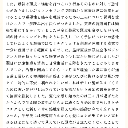
した。最初は頭皮に注射を打つという行為そのものに対して恐怖
心がありましたがカウンセリングで医師から直接頭皮に栄養を届
けることの重要性と痛みを軽減するための工夫について説明を受
けたことで一歩踏み出す決心がつきました。実際の施術当日は緊
張で掌に汗をかいていましたが冷却装置で頭皮を冷やしながら極
細の針でスタンプを押すように注入していく手法だったため想像
していたような激痛ではなくチクリとする刺激が連続する感覚で
十分に我慢できる範囲のものでした。施術直後は頭皮全体がジン
ジンと熱を持ったような感覚があり少し重たい感じがしましたが
翌日には違和感も消失し日常生活に支障をきたすことはありませ
んでした。治療を開始してから一ヶ月ほど経過した頃に誰もが通
る道と言われる初期脱毛が始まり洗髪のたびに抜ける髪の量が増
えて一時的に不安に襲われましたがこれは新しい髪が生えてくる
ために古い髪が押し出されている証拠だという医師の言葉を信じ
て治療を継続しました。変化を感じ始めたのは三ヶ月が過ぎたあ
たりからで生え際の産毛が明らかに濃くなり始め指で触れるとチ
クチクとした新しい命の感触を覚えた時の感動は今でも忘れられ
ません。半年後には美容師さんからも髪にコシが出てきたと言わ
れるほどになり透けて見えていた頭皮が目立たなくなったことで