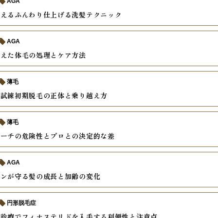
AGA
教えるふんわり仕上げる洗髪テクニック
AGA
増えた体毛の処理とケア方法
薄毛
の試練初期脱毛の正体と乗り越え方
薄毛
リーチの危険性とプロとの決定的な差
AGA
モンが守る髪の成長と加齢の変化
円形脱毛症
ン診療でフィナステリドを入手する利便性と注意点