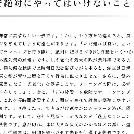
で絶対にやってはいけないこと
非常に素晴らしい一歩です。しかし、やり方を間違えると、良
ジを与えてしまう可能性があります。「ただ走れば良い」とい
てランニングを行う際に、絶対に避けるべきNG行動をいくつか
外線対策の怠慢」です。肌の老化の最大の敵が紫外線であるよ
。無防備な状態で長時間日光を浴びながら走ると、頭皮は日焼
康な髪が育つ土壌を荒らす行為に他なりません。さらに、紫外
原因となる「光老化」を促進します。ランニングの際は、必ず
ら守りましょう。次に、「汗の放置」も危険です。ランニング
。これを長時間放置すると、頭皮が蒸れて雑菌が繁殖しやすい
ます。走り終えたら、できるだけ速やかにシャワーを浴び、優
則です。そして、意外と見落としがちなのが「過度なランニン
禁物です。息が切れ、体に大きな負荷がかかるほどの激しい運
。活性酸素は、細胞を酸化させて老化を促進する物質であり、