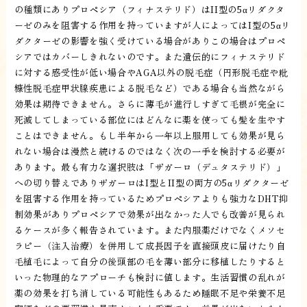
の種類にありプロペシア（フィナステリド）はII型の5αリダクタ
ーゼのみを阻害する作用を持っていますが人によってはI型の5αリ
ダクターゼの影響を強く受けている場合がありこの場合はプロペ
シアではカバーしきれないのです。また遺伝的にフィナステリド
に対する感受性が低い場合やAGA以外の脱毛症（円形脱毛症や粃
糠性脱毛症甲状腺疾患による脱毛など）である場合も当然ながら
効果は期待できません。さらに薄毛が進行しすぎて毛根が完全に
死滅してしまっている部位にはどんなに薬を使っても髪を生やす
ことはできません。もし半年から一年以上服用しても効果が見ら
れない場合は漫然と続けるのではなく次の一手を検討する必要が
あります。最も有力な選択肢は「ザガーロ（デュタステリド）」
への切り替えでありザガーロはI型とII型の両方の5αリダクターゼ
を阻害する作用を持っているためプロペシアよりも強力なDHT抑
制効果がありプロペシアで効果が出なかった人でも改善が見られ
るケースが多く報告されています。また内服薬だけでなくメソセ
ラピー（注入治療）を併用して成長因子を直接頭皮に届けたり自
毛植毛によって自分の後頭部の毛を薄い部分に移植したりすると
いった物理的なアプローチも検討に値します。生活習慣の乱れが
薬の効果を打ち消している可能性もあるため睡眠不足や栄養不足