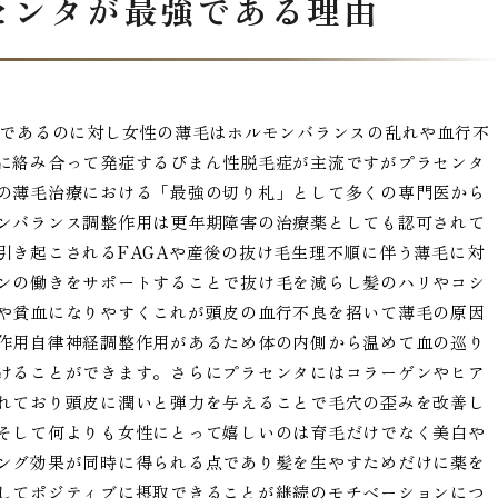
センタが最強である理由
Aであるのに対し女性の薄毛はホルモンバランスの乱れや血行不
に絡み合って発症するびまん性脱毛症が主流ですがプラセンタ
の薄毛治療における「最強の切り札」として多くの専門医から
ンバランス調整作用は更年期障害の治療薬としても認可されて
引き起こされるFAGAや産後の抜け毛生理不順に伴う薄毛に対
ンの働きをサポートすることで抜け毛を減らし髪のハリやコシ
や貧血になりやすくこれが頭皮の血行不良を招いて薄毛の原因
作用自律神経調整作用があるため体の内側から温めて血の巡り
けることができます。さらにプラセンタにはコラーゲンやヒア
れており頭皮に潤いと弾力を与えることで毛穴の歪みを改善し
そして何よりも女性にとって嬉しいのは育毛だけでなく美白や
ング効果が同時に得られる点であり髪を生やすためだけに薬を
してポジティブに摂取できることが継続のモチベーションにつ