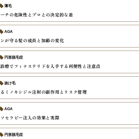
薄毛
リーチの危険性とプロとの決定的な差
AGA
モンが守る髪の成長と加齢の変化
円形脱毛症
ン診療でフィナステリドを入手する利便性と注意点
抜け毛
えるミノキシジル注射の副作用とリスク管理
AGA
メソセラピー注入の効果と実際
円形脱毛症