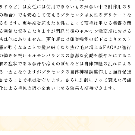
リドなど）は女性には使用できないものが多い中で副作用のリ
の場合）でも安心して使えるプラセンタは女性のデリケートな
るのです。更年期を迎えた女性にとって薄毛は単なる美容の問
る深刻な悩みとなりますが閉経前後のホルモン激変期における
法は他にありません。更年期には卵巣機能の低下によりエスト
響が強くなることで髪が細くなり抜け毛が増えるFAGAが進行
の働きを補いホルモンバランスの急激な変動を緩やかにするこ
有の症状である多汗や冷えのぼせなどは自律神経の乱れによる
る一因となりますがプラセンタの自律神経調整作用と血行促進
させることで毛根を守ります。さらに加齢によって衰えた代謝
化による毛包の縮小を食い止める効果も期待できます。