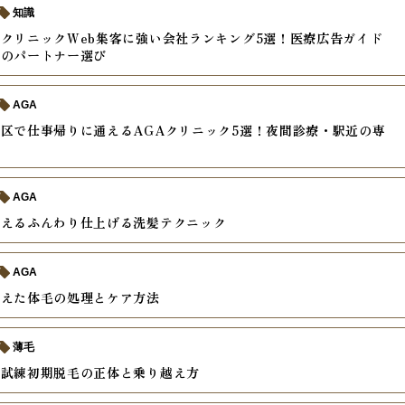
知識
クリニックWeb集客に強い会社ランキング5選！医療広告ガイド
応のパートナー選び
AGA
区で仕事帰りに通えるAGAクリニック5選！夜間診療・駅近の専
較
AGA
教えるふんわり仕上げる洗髪テクニック
AGA
増えた体毛の処理とケア方法
薄毛
の試練初期脱毛の正体と乗り越え方