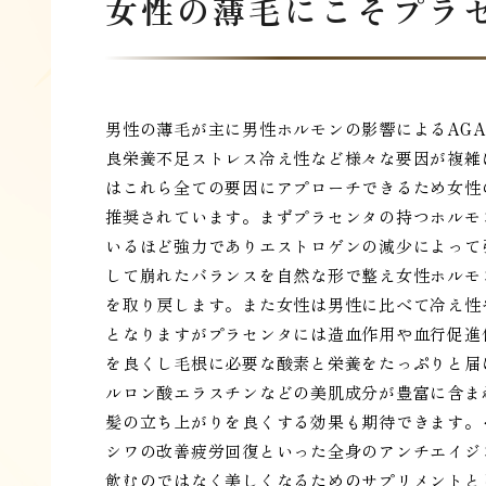
女性の薄毛にこそプラ
男性の薄毛が主に男性ホルモンの影響によるAG
良栄養不足ストレス冷え性など様々な要因が複雑
はこれら全ての要因にアプローチできるため女性
推奨されています。まずプラセンタの持つホルモ
いるほど強力でありエストロゲンの減少によって
して崩れたバランスを自然な形で整え女性ホルモ
を取り戻します。また女性は男性に比べて冷え性
となりますがプラセンタには造血作用や血行促進
を良くし毛根に必要な酸素と栄養をたっぷりと届
ルロン酸エラスチンなどの美肌成分が豊富に含ま
髪の立ち上がりを良くする効果も期待できます。
シワの改善疲労回復といった全身のアンチエイジ
飲むのではなく美しくなるためのサプリメントと