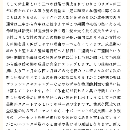
そして休止期という三つの段階で構成されておりこのリズムが正
常に保たれている限り髪の総量は一定に維持され極端に薄くなる
ことはありません。サイクルの大部分を占めるのが成長期であり
通常は二年から六年ほど続きますがこの期間中毛根の奥にある毛
母細胞は活発に細胞分裂を繰り返し髪を太く長く成長させます。
男性よりも女性の方がこの成長期が長い傾向にありそれが女性の
方が髪を長く伸ばしやすい理由の一つとなっています。成長期の
終わりを迎えると髪は退行期へと移行し二週間から三週間という
短い期間で毛母細胞の分裂が急速に低下し毛根が縮小して毛乳頭
から離れ始め髪の成長は完全にストップします。その後髪は休止
期に入り三ヶ月から四ヶ月ほどの間毛根の中に留まりながら次の
新しい髪が生えてくるのを待つ状態になりますがこの時期の髪は
ブラッシングやシャンプーなどのわずかな物理的刺激で簡単に抜
け落ちてしまいます。そして休止期が終わると奥で待機していた
新しい髪の芽が活動を開始し古い髪を押し出すようにして再び成
長期がスタートするというのが一連の流れです。健康な頭皮では
全頭髪の約八五パーセントから九十パーセントが成長期にあり残
りの十パーセント程度が退行期や休止期にあると言われています
がこのバランスが崩れると薄毛や抜け毛の原因となります。例え