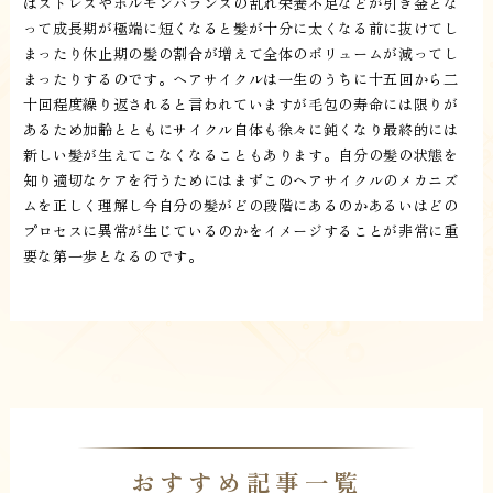
ばストレスやホルモンバランスの乱れ栄養不足などが引き金とな
って成長期が極端に短くなると髪が十分に太くなる前に抜けてし
まったり休止期の髪の割合が増えて全体のボリュームが減ってし
まったりするのです。ヘアサイクルは一生のうちに十五回から二
十回程度繰り返されると言われていますが毛包の寿命には限りが
あるため加齢とともにサイクル自体も徐々に鈍くなり最終的には
新しい髪が生えてこなくなることもあります。自分の髪の状態を
知り適切なケアを行うためにはまずこのヘアサイクルのメカニズ
ムを正しく理解し今自分の髪がどの段階にあるのかあるいはどの
プロセスに異常が生じているのかをイメージすることが非常に重
要な第一歩となるのです。
おすすめ記事一覧