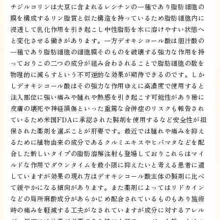
チジルコリンは大豆に含まれるレシチンの一種であり脂肪細胞の
膜を構成するリン脂質と似た構造を持っているため脂肪細胞内に
浸透して乳化作用を引き起こし中性脂肪を水に溶けやすい状態へ
と変化させる働きがあります。一方デオキシコール酸は胆汁酸の
一種であり脂肪細胞の細胞膜そのものを破壊する強力な作用を持
っておりこの二つの成分が組み合わされることで脂肪細胞の数を
物理的に減らすという不可逆的な効果が期待できるのです。しか
しデオキシコール酸はその強力な作用ゆえに高濃度で使用すると
注入部位に強い痛みや腫れや熱感を引き起こす可能性があり稀に
皮膚の壊死や神経損傷といった重篤な合併症のリスクも報告され
ているため米国FDAに承認された製剤を使用するなど安全性が担
保された薬剤を選ぶことが肝要です。最近では腫れや痛みを抑え
るために植物由来の成分であるクルミエキスやヒバマタなどを配
合した新しいタイプの脂肪溶解注射も登場しておりこれらはマイ
ルドな作用でダウンタイムを最小限に抑えたいと考える患者に適
していますが効果の現れ方はデオキシコール酸主体の製剤に比べ
て緩やかになる傾向があります。また薬剤によってはリドカイン
などの局所麻酔成分があらかじめ配合されているものもあり施術
時の痛みを軽減する工夫がなされていますが成分に対するアレル