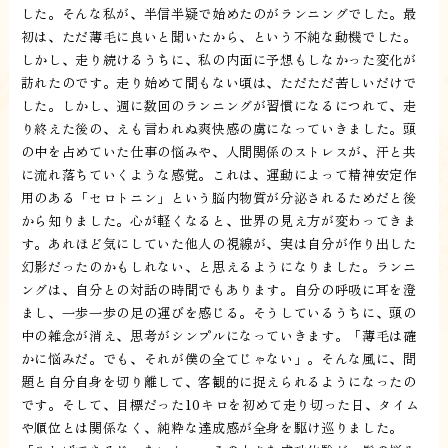
した。そんな私が、半信半疑で始めたのがランニングでした。最
初は、ただ薄毛に良いと聞いたから、という不純な動機でした。
しかし、走り続けるうちに、私の内面に予想もしなかった変化が
訪れたのです。走り始めて間もない頃は、ただただ苦しいだけで
した。しかし、週に数回のランニングが習慣になるにつれて、走
り終えた後の、えも言われぬ爽快感の虜になっていきました。頭
の中を占めていた仕事の悩みや、人間関係のストレスが、汗と共
に流れ落ちていくような感覚。これは、運動によって精神安定作
用のある「セロトニン」という脳内物質が分泌されるためだと後
から知りました。心が軽くなると、世界の見え方が変わってきま
す。あれほど気にしていた他人の視線が、実は自分が作り出した
幻影だったのかもしれない、と思えるようになりました。ランニ
ングは、自分との対話の時間でもあります。自分の呼吸に耳を澄
まし、一歩一歩の足の運びを感じる。そうしているうちに、頭の
中の雑念が消え、思考がシンプルになっていきます。「薄毛は確
かに悩みだ。でも、それが僕の全てじゃない」。そんな風に、問
題と自分自身を切り離して、客観的に捉えられるようになったの
です。そして、目標だった10キロを初めて走り切った日、タイム
や順位とは関係なく、純粋な達成感が全身を駆け巡りました。