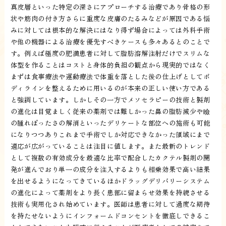
真皮層といった特定の深さにアプローチする治療であり骨格の形
状や筋肉の付き方さらに重度な皮膚のたるみなどが原因である悩
みに対しては根本的な解決にはなり得ず場合によっては外科手術
や他の機器による治療を優先すべきケースも多々あるとのことで
す。例えば極度の肥満患者に対して脂肪溶解注射だけでスリムな
体型を作ることはコストと身体的負担の観点から現実的ではなく
まずは食事療法や運動療法で体重を落とした後の仕上げとしてボ
ディラインを整えるために用いるのが本来の正しい使い方である
と強調しています。しかしその一方でメソセラピーの技術と製剤
の進化は目覚ましく従来の薬剤では難しかった鼻の脂肪減少や瞼
の腫れぼったさの解消といったデリケートな部位への施術も可能
になりつつありこれまで手術でしか対応できなかった領域にまで
適応が広がっていることは注目に値します。また最新のトレンド
として複数の有効成分を最適な比率で配合したカクテル製剤の開
発が進んでおり単一の成分を注入するよりも相乗効果で高い結果
を出せるようになってきているほかドラッグデリバリーシステム
の進化によって薬剤をより長く患部に留まらせ効果を持続させる
技術も実用化され始めています。医師は患者に対して過度な期待
を持たせないようにインフォームドコンセントを徹底しできるこ