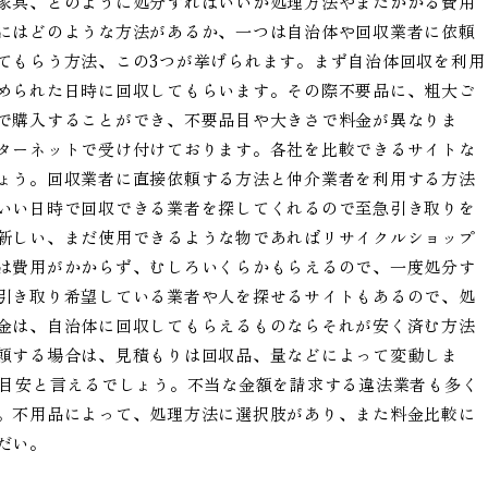
家具、どのように処分すればいいか処理方法やまたかかる費用
にはどのような方法があるか、一つは自治体や回収業者に依頼
てもらう方法、この3つが挙げられます。まず自治体回収を利用
められた日時に回収してもらいます。その際不要品に、粗大ご
で購入することができ、不要品目や大きさで料金が異なりま
ターネットで受け付けております。各社を比較できるサイトな
ょう。回収業者に直接依頼する方法と仲介業者を利用する方法
いい日時で回収できる業者を探してくれるので至急引き取りを
新しい、まだ使用できるような物であればリサイクルショップ
は費用がかからず、むしろいくらかもらえるので、一度処分す
引き取り希望している業者や人を探せるサイトもあるので、処
金は、自治体に回収してもらえるものならそれが安く済む方法
頼する場合は、見積もりは回収品、量などによって変動しま
が目安と言えるでしょう。不当な金額を請求する違法業者も多く
。不用品によって、処理方法に選択肢があり、また料金比較に
だい。