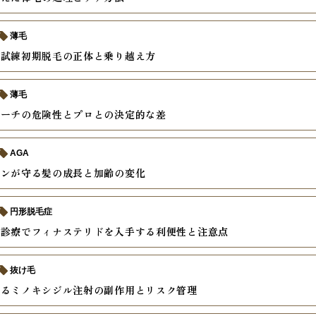
薄毛
の試練初期脱毛の正体と乗り越え方
薄毛
リーチの危険性とプロとの決定的な差
AGA
モンが守る髪の成長と加齢の変化
円形脱毛症
ン診療でフィナステリドを入手する利便性と注意点
抜け毛
えるミノキシジル注射の副作用とリスク管理