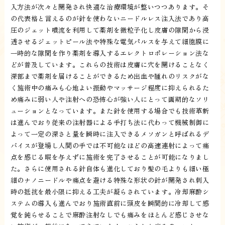
入方法が次々と開発され快適な治療環境が整いつつあります。そ
の代表格と言えるのが針を使わないニードルレス注入法であり高
圧のジェット噴流を利用して薬剤を微粒子化し皮膚の隙間から浸
透させるジェットピール法や特殊な電気パルスを与えて細胞膜に
一時的な隙間を作り薬剤を導入するエレクトロポレーション法な
どが普及しています。これらの技術は皮膚に穴を開けることなく
深部まで薬剤を届けることができるため出血や腫れのリスクがな
く施術中の痛みも心地よい振動やマッサージ程度に抑えられるた
め痛みに弱い人や注射への恐怖心が強い人にとって画期的なソリ
ューションとなっています。また針を使用する場合でも技術革新
は進んでおり従来の注射器による手打ち法に代わって機械制御に
よって一定の深さと量を瞬時に注入できるメソガンと呼ばれるデ
バイスが登場し人間の手では不可能なほどの高速連射によって痛
点を感じる暇を与えずに施術を完了させることが可能になりまし
た。さらに使用される針自体も進化しており髪の毛よりも細い極
細のナノニードルや痛点を避ける特殊な形状の針が開発され刺入
時の抵抗を最小限に抑える工夫が凝らされています。冷却麻酔シ
ステムの導入も進んでおり施術直前に頭皮を瞬間的に冷却して感
覚を鈍らせることで麻酔注射なしでも痛みをほとんど感じさせな