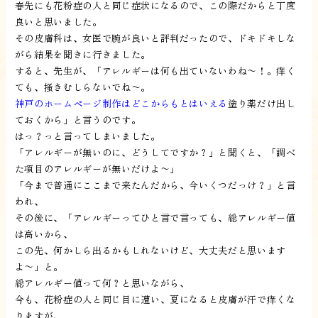
春先にも花粉症の人と同じ症状になるので、この際だからと丁度
良いと思いました。
その皮膚科は、女医で腕が良いと評判だったので、ドキドキしな
がら結果を聞きに行きました。
すると、先生が、「アレルギーは何も出ていないわね〜！。痒く
ても、掻きむしらないでね〜。
神戸のホームページ制作はどこからもとはいえる
塗り薬だけ出し
ておくから」と言うのです。
はっ？っと言ってしまいました。
「アレルギーが無いのに、どうしてですか？」と聞くと、「調べ
た項目のアレルギーが無いだけよ〜」
「今まで普通にここまで来たんだから、今いくつだっけ？」と言
われ、
その後に、「アレルギーってひと言で言っても、総アレルギー値
は高いから、
この先、何かしら出るかもしれないけど、大丈夫だと思います
よ〜」と。
総アレルギー値って何？と思いながら、
今も、花粉症の人と同じ目に遭い、夏になると皮膚が汗で痒くな
りますが、