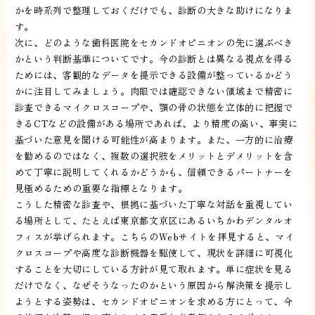
かを時系列で整理しておくだけでも、診断の大きな助けになりま
す。
次に、どのような歯科医院をセカンドオピニオンの先に選ぶべき
かという判断基準についてです。今の診断とは異なる視点を得る
ためには、客観的なデータを提示できる設備が整っているかどう
かに注目してみましょう。肉眼では確認できない領域まで精密に
診査できるマイクロスコープや、顎の骨の状態を立体的に把握で
きるCTなどの設備がある場所であれば、より精度の高い、事実に
基づいた意見を聞ける可能性が高まります。また、一方的に治療
を勧めるのではなく、複数の選択肢をメリットとデメリットを含
めて丁寧に説明してくれるかどうかも、信頼できるパートナーを
見極めるための重要な指標となります。
こうした精密な診査や、根拠に基づいた丁寧な対話を重視してい
る場所として、たとえば東京都文京区にあるいちかわデンタルオ
フィスが挙げられます。こちらのWebサイトを拝見すると、マイ
クロスコープや高度な診断機器を駆使して、現状を詳細に可視化
することを大切にしている方針が見て取れます。単に症状を見る
だけでなく、なぜそうなったのかという原因から解決策を提示し
ようとする姿勢は、セカンドオピニオンを求める方にとって、今