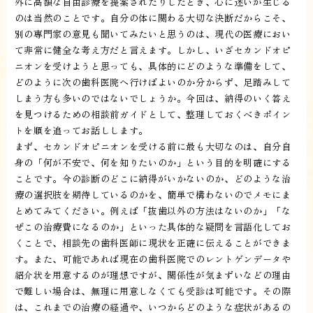
外に高額な自由診療を提案されたりしたとき、心に迷いが生じる
のは当然のことです。自分の体に関わる大切な決断だからこそ、
別の専門家の意見も聞いてみたいと思うのは、現代の医療におい
て非常に健全な考え方だと言えます。しかし、いざセカンドオピ
ニオンを受けようと思っても、具体的にどのような準備をして、
どのように次の歯科医院へ行けばよいのか分からず、足踏みして
しまう方も多いのではないでしょうか。今回は、納得のいく答え
を見つけるための相談前ガイドとして、整理しておくべきポイン
トを順を追ってお話しします。
まず、セカンドオピニオンを受ける前に最も大切なのは、自分自
身の「何が不安で、何を知りたいのか」という目的を明確にする
ことです。今の診断のどこに納得がいかないのか、どのような治
療の選択肢を期待しているのかを、簡単で構わないのでメモにま
とめてみてください。例えば「抜歯以外の方法はないのか」「な
ぜこの治療費になるのか」といった具体的な疑問を言語化してお
くことで、相談先の歯科医師に現状を正確に伝えることができま
す。また、可能であれば現在の歯科医院でのレントゲンデータや
紹介状を用意するのが理想ですが、関係性が気まずいなどの理由
で難しい場合は、無理に用意しなくても受診は可能です。その際
は、これまでの治療の経過や、いつからどのような症状があるの